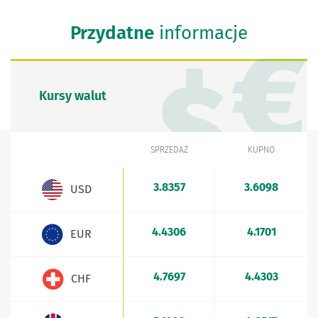
Przydatne
informacje
Kursy walut
SPRZEDAŻ
KUPNO
WALUTA
Kursy walut - aktualne stawki sprzedaży i kupna
3.8357
3.6098
USD
4.4306
4.1701
EUR
4.7697
4.4303
CHF