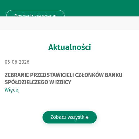
Dowiedz się więcej
Aktualności
DATA PUBLIKACJI:
03-06-2026
ZEBRANIE PRZEDSTAWICIELI CZŁONKÓW BANKU
SPÓŁDZIELCZEGO W IZBICY
Więcej
Zobacz wszystkie