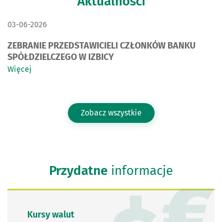
Aktualności
DATA PUBLIKACJI:
03-06-2026
ZEBRANIE PRZEDSTAWICIELI CZŁONKÓW BANKU
SPÓŁDZIELCZEGO W IZBICY
Więcej
Zobacz wszystkie
Przydatne
informacje
Kursy walut