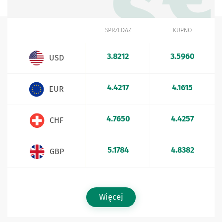
SPRZEDAŻ
KUPNO
WALUTA
Kursy walut - aktualne stawki sprzedaży i kupna
3.8212
3.5960
USD
4.4217
4.1615
EUR
4.7650
4.4257
CHF
5.1784
4.8382
GBP
Więcej