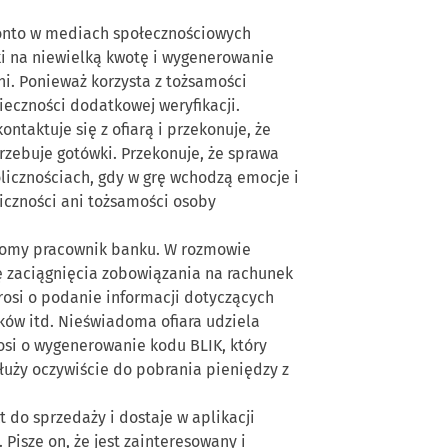
onto w mediach społecznościowych
zki na niewielką kwotę i wygenerowanie
ni. Ponieważ korzysta z tożsamości
ieczności dodatkowej weryfikacji.
ontaktuje się z ofiarą i przekonuje, że
trzebuje gotówki. Przekonuje, że sprawa
kolicznościach, gdy w grę wchodzą emocje i
iczności
ani
tożsamości
osoby
zekomy pracownik banku. W rozmowie
bę zaciągnięcia zobowiązania na rachunek
prosi o podanie informacji dotyczących
ów itd. Nieświadoma ofiara udziela
osi o wygenerowanie kodu BLIK, który
uży oczywiście do pobrania pieniędzy z
 do sprzedaży i dostaje w aplikacji
Pisze on, że jest zainteresowany i