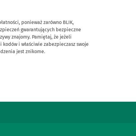
łatności, poniew
aż zarówno BLIK,
ezpieczeń gwarantujących bezpieczne
szywy znajomy. Pamiętaj, że
jeżeli
i
kodów i
właściwie zabezpieczas
z swoje
dzenia jest znikome.