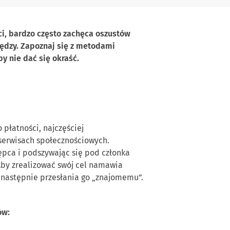
ci, bardzo często zachęca oszustów
ędzy.
Zapoznaj się
z
metodami
by
nie dać
się okraść.
o
płatności
,
najczęściej
serwisach
społecznościowych.
ępca i
podszywając się
pod członka
Aby
zrealizować swój cel
namawia
następnie przesłania go
„znajomemu”.
ów: