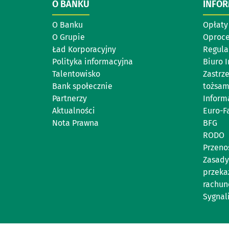
O BANKU
INFO
O Banku
Opłaty 
O Grupie
Oproc
Ład Korporacyjny
Regul
Polityka informacyjna
Biuro 
Talentowisko
Zastrz
Bank społecznie
tożsam
Partnerzy
Inform
Aktualności
Euro-F
Nota Prawna
BFG
RODO
Przeno
Zasady
przeka
rachun
Sygnal