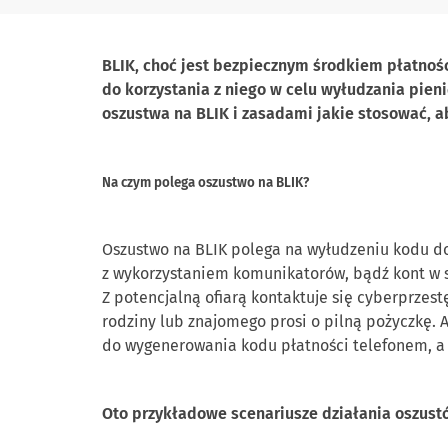
BLIK, choć jest bezpiecznym środkiem płatnoś
do
korzystania
z
niego
w
celu
wyłudzania
pieni
oszustwa na
BLIK i
zasadami
jakie stosować, a
Na czym polega oszustwo na
BLIK?
Oszustwo
na
BLIK
polega
na
wyłudzeniu
kodu
d
z
wykorzystaniem
komunikatorów,
bądź
kont
w
Z
potencjalną ofiarą kontaktuje się
cyb
erprzest
rodziny lub
znajomego prosi o
pilną pożyczkę
. 
do
wygenerowania kodu płatności telefonem, a
Oto przykładowe scenariusze działania oszust