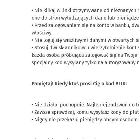
•
Nie klikaj w linki otrzymywane od nieznanyc
one do stron wyłudzających dane lub pieniądze
•
Przed zalogowaniem się na konto w banku, dwa 
właściwy.
•
Nie loguj się wrażliwymi danymi w otwartych s
•
Stosuj dwuskładnikowe
uwierzytelnienie kont 
każda osoba próbująca zalogować się na Twoje
specjalny kod wysyłany tylko na autoryzowany
Pamiętaj! Kiedy ktoś prosi Cię
o
kod BLIK:
•
Nie działaj pochopnie. Najlepiej zadzwoń do t
•
Zawsze sprawdzaj, komu wysyłasz kody do pła
•
Nigdy nie przekazuj pieniędzy obcym osobom.