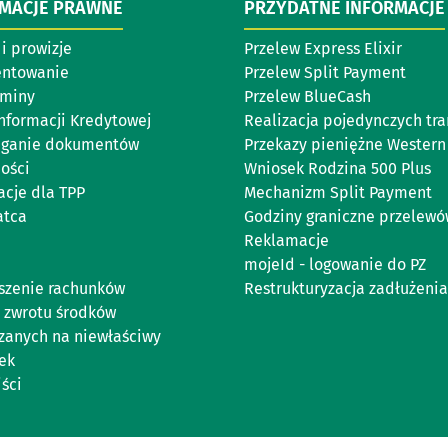
RMACJE PRAWNE
PRZYDATNE INFORMACJE
i prowizje
Przelew Express Elixir
entowanie
Przelew Split Payment
aminy
Przelew BlueCash
Informacji Kredytowej
Realizacja pojedynczych tra
eganie dokumentów
Przekazy pieniężne Western
ości
Wniosek Rodzina 500 Plus
acje dla TPP
Mechanizm Split Payment
atca
Godziny graniczne przelew
Reklamacje
mojeId - logowanie do PZ
szenie rachunków
Restrukturyzacja zadłużenia
 zwrotu środków
zanych na niewłaściwy
ek
iści