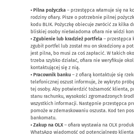
•
Piln
a pożyczka
–
przestępca włamuje się na k
rodziny ofiary. Pisze o potrzebnie pilnej pożyc
kodu BLIK. Pożyczkę obiecuje zwrócić za kilka d
bliskiej osoby
nieświadoma ofiara nie widzi kon
•
Zgubienie lub kradzież portfela
–
przestępca k
zgubił portfel lub został mu on skradziony a po
jest pilna, bo mu
si za coś zapłacić. W takich o
trzeba
szybko
działać,
ofiara
nie
weryfikuje
okol
kontaktującej się z nią.
•
Pracownik banku
–
z ofiarą kontaktuje się r
t
elefonicznej oszust informuje, że wykryto pró
tej osoby. Aby potwierdzić tożsamość klienta, 
stanu rachunku, wysokości zgromadzonych środk
wszys
tkich informacji. Następnie przestępca pr
pomoże w zdemaskowaniu oszusta. Kod ten posł
bankomatu.
•
Zakup na OLX
–
ofiara wystawia na OLX produkt
Wha
tsApp wiadomość od potencjalnego klienta. 