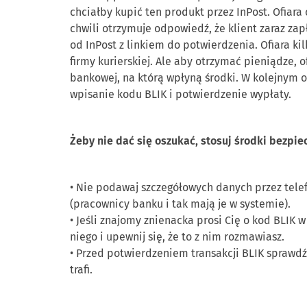
chciałby kupić ten produkt przez InPost. Ofiara
chwili otrzymuje odpowiedź, że klient zaraz za
od InP
ost z linkiem do potwierdzenia. Ofiara ki
firmy kurierskiej. Ale aby otrzymać pieniądze, o
bankowej, na którą wpłyną środki. W kolejnym ok
wpisanie kod
u BLIK i potwierdzenie wypłaty.
Żeby nie
dać się
oszukać, stosuj środki bezpie
•
Nie podawaj szczegółowych danych przez tele
(pracownicy banku i tak mają je w systemie).
•
Jeśli znajomy znienacka prosi Cię o kod
BLIK w
niego i upewnij się, że to z nim rozmawiasz.
•
Przed potwierdzeniem transakcji BLIK sprawdź 
trafi.