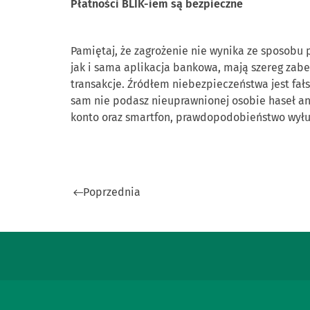
Płatności BLIK-iem są
bezpieczne
Pamiętaj, że
zagrożenie nie
wynika ze
sposobu p
jak
i
sama aplikacja bankowa, mają szereg zab
transakcje. Źródłem niebezpieczeństwa jest fał
sam
nie podasz nieuprawnionej osobie haseł an
konto oraz smartfon, prawdopodobieństwo wyłu
Poprzednia