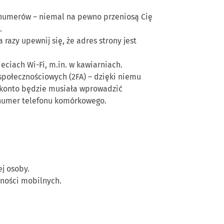
h numerów
–
niemal na pewno p
rzeniosą Cię
.
razy upewnij się, że adres strony jest
ieciach Wi
-
Fi, m.in. w kawiarniach.
społecznościowych (2FA)
–
dzięki niemu
 konto będzie musiała wprowadzić
 numer telefonu komórkowego.
ej osoby.
tności mobilnych.