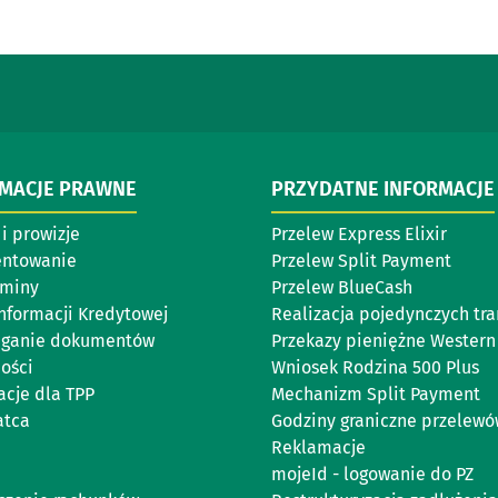
RMACJE PRAWNE
PRZYDATNE INFORMACJE
i prowizje
Przelew Express Elixir
entowanie
Przelew Split Payment
aminy
Przelew BlueCash
Informacji Kredytowej
Realizacja pojedynczych tra
eganie dokumentów
Przekazy pieniężne Western
ości
Wniosek Rodzina 500 Plus
acje dla TPP
Mechanizm Split Payment
atca
Godziny graniczne przelew
Reklamacje
mojeId - logowanie do PZ