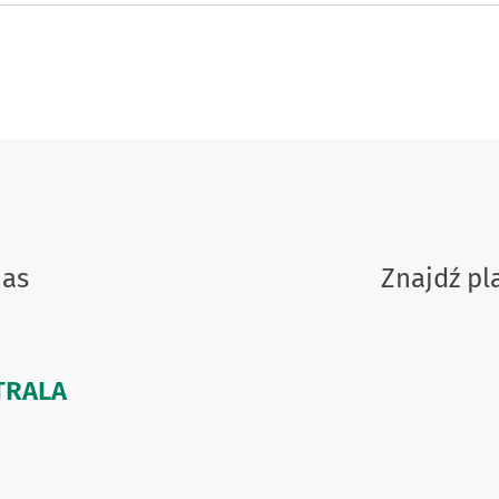
nas
Znajdź p
NTRALA