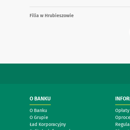
Filia w Hrubieszowie
O BANKU
INFO
O Banku
Opłaty 
O Grupie
Oproc
Ład Korporacyjny
Regul