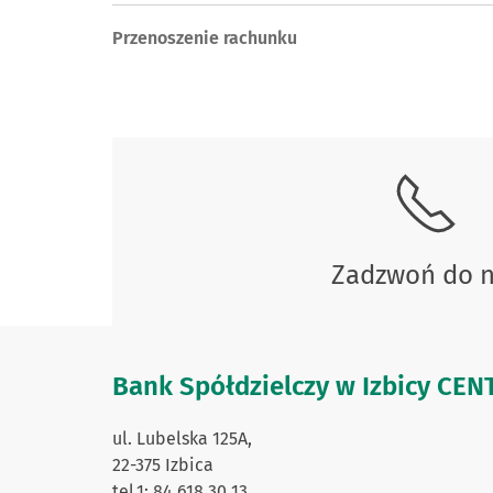
Przenoszenie rachunku
Skontaktuj się z nami.
Zadzwoń do 
Bank Spółdzielczy w Izbicy CE
ul. Lubelska 125A,
22-375 Izbica
tel.1: 84 618 30 13