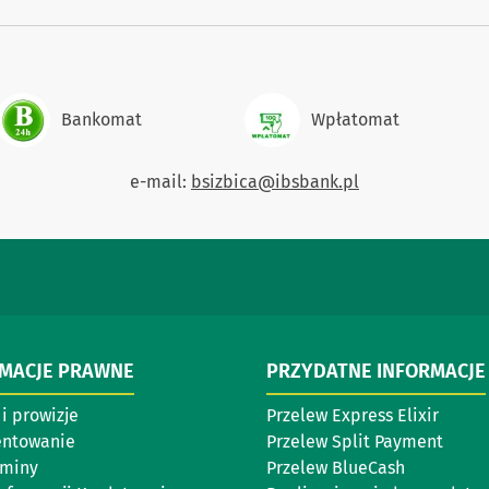
Bankomat
Wpłatomat
e-mail:
bsizbica@ibsbank.pl
RMACJE PRAWNE
PRZYDATNE INFORMACJE
i prowizje
Przelew Express Elixir
entowanie
Przelew Split Payment
aminy
Przelew BlueCash